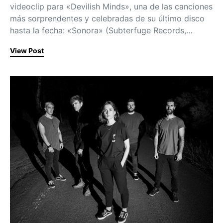
videoclip para «Devilish Minds», una de las canciones
más sorprendentes y celebradas de su último disco
hasta la fecha: «Sonora» (Subterfuge Records,…
View Post