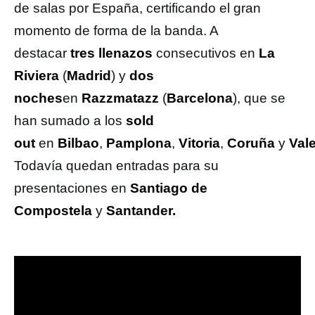
de salas por España, certificando el gran
momento de forma de la banda. A
destacar
tres llenazos
consecutivos en
La
Riviera
(
Madrid
) y
dos
noches
en
Razzmatazz
(
Barcelona
), que se
han sumado a los
sold
out
en
Bilbao
,
Pamplona
,
Vitoria
,
Coruña
y
Val
Todavía quedan entradas para su
presentaciones en
Santiago de
Compostela
y
Santander.