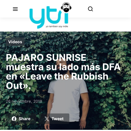
Vídeos
PAJARO SUNRISE
muestra su lado más DFA
en «Leave the Rubbish
Out».
26 noviembre, 2018
Posted on
Share
Tweet