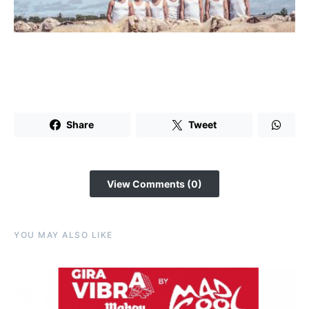
Share
Tweet
View Comments (0)
YOU MAY ALSO LIKE