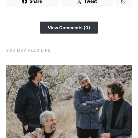
Share
Tweet
View Comments (0)
YOU MAY ALSO LIKE