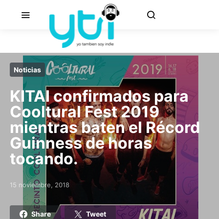
Noticias
KITAI confirmados para
Cooltural Fest 2019
mientras baten el Récord
Guinness de horas
tocando.
15 noviembre, 2018
Posted on
Share
Tweet