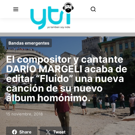
Bandas emergentes
El compositor y cantante
DARÍO MARGELI acaba de
editar “Fluido” una nueva
canción de su nuevo
álbum homónimo.
15 noviembre, 2018
Posted on
Share
Tweet