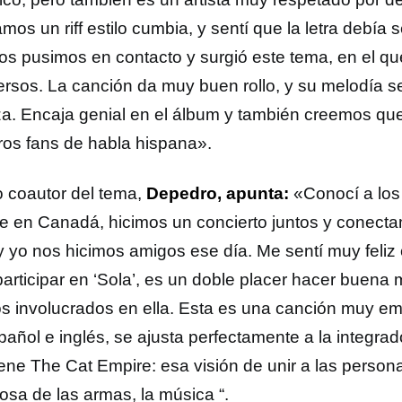
os un riff estilo cumbia, y sentí que la letra debía 
os pusimos en contacto y surgió este tema, en el qu
ersos. La canción da muy buen rollo, y su melodía s
a. Encaja genial en el álbum y también creemos qu
ros fans de habla hispana».
ro coautor del tema,
Depedro, apunta:
«Conocí a los
e en Canadá, hicimos un concierto juntos y conecta
 y yo nos hicimos amigos ese día. Me sentí muy feli
participar en ‘Sola’, es un doble placer hacer buena 
s involucrados en ella. Esta es una canción muy emo
pañol e inglés, se ajusta perfectamente a la integra
iene The Cat Empire: esa visión de unir a las person
osa de las armas, la música “.