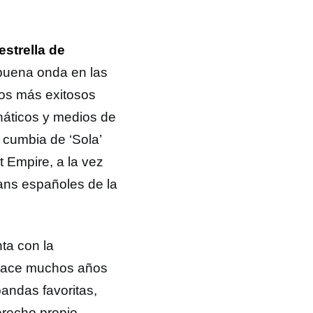
strella de
buena onda en las
ios más exitosos
náticos y medios de
 cumbia de ‘Sola’
 Empire, a la vez
ans españoles de la
nta con la
 hace muchos años
andas favoritas,
erecho propio.