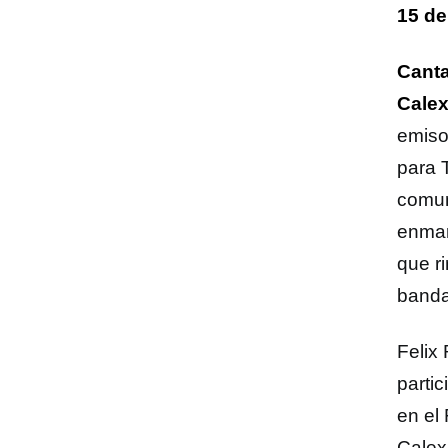
15 de
Canta
Calex
emiso
para 
comun
enmar
que r
banda
Felix 
parti
en el
Calex