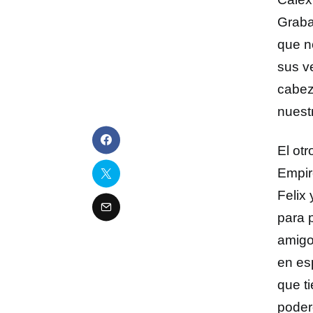
Grabam
que n
sus v
cabez
nuest
El ot
Empir
Felix
para 
amigo
en es
que t
poder