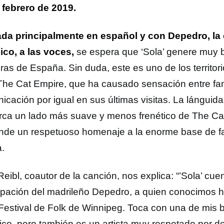
 febrero de 2019.
da principalmente en español y con Depedro, la e
ico, a las voces,
se espera que ‘Sola’ genere muy 
ras de España. Sin duda, este es uno de los territor
The Cat Empire, que ha causado sensación entre fa
icación por igual en sus últimas visitas. La lánguida
ca un lado más suave y menos frenético de The Cat
inde un respetuoso homenaje a la enorme base de f
.
Reibl, coautor de la canción, nos explica: “’Sola’ cue
cipación del madrileño Depedro, a quien conocimos
 Festival de Folk de Winnipeg. Toca con una de mis b
ico, pero también es un artista muy respetado por d