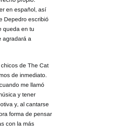
ser en español, así
e Depedro escribió
e queda en tu
e agradará a
 chicos de The Cat
mos de inmediato.
z cuando me llamó
música y tener
tiva y, al cantarse
dora forma de pensar
as con la más