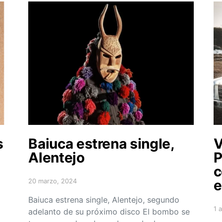
s
Baiuca estrena single,
V
Alentejo
P
c
20 marzo, 2024
e
Posted on
Baiuca estrena single, Alentejo, segundo
1 
adelanto de su próximo disco El bombo se
Po