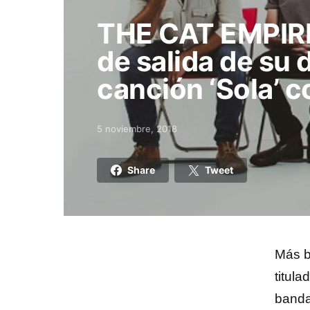
THE CAT EMPIRE
de salida de su 
canción ‘Sola’ 
5 noviembre, 2018
Posted on
Share
Tweet
Más b
titula
banda