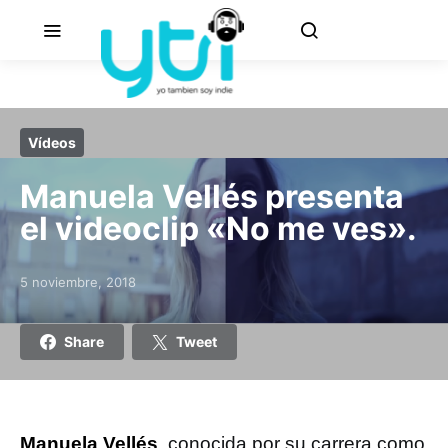
Vídeos
Manuela Vellés presenta
el videoclip «No me ves».
5 noviembre, 2018
Posted on
Share
Tweet
Manuela Vellés
, conocida por su carrera como