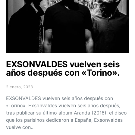
EXSONVALDES vuelven seis
años después con «Torino».
2 enero, 2023
Posted on
EXSONVALDES vuelven seis años después con
«Torino». Exsonvaldes vuelven seis años después,
tras publicar su último álbum Aranda (2016), el disco
que los parisinos dedicaron a España, Exsonvaldes
vuelve con…