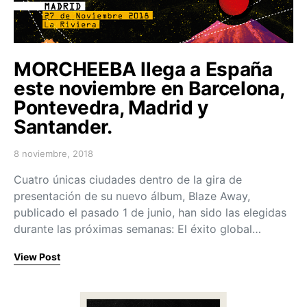
MORCHEEBA llega a España
este noviembre en Barcelona,
Pontevedra, Madrid y
Santander.
8 noviembre, 2018
Posted on
Cuatro únicas ciudades dentro de la gira de
presentación de su nuevo álbum, Blaze Away,
publicado el pasado 1 de junio, han sido las elegidas
durante las próximas semanas: El éxito global…
View Post