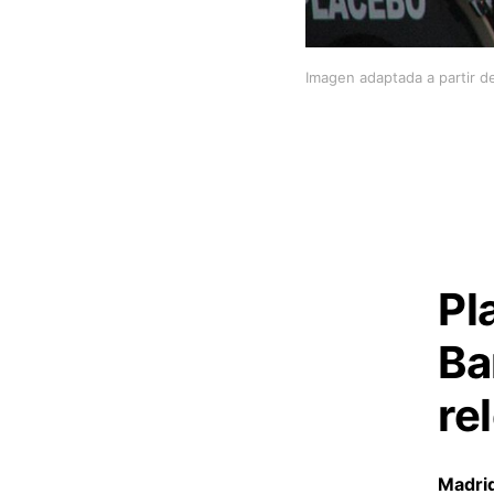
Imagen adaptada a partir d
Pl
Ba
re
Madri