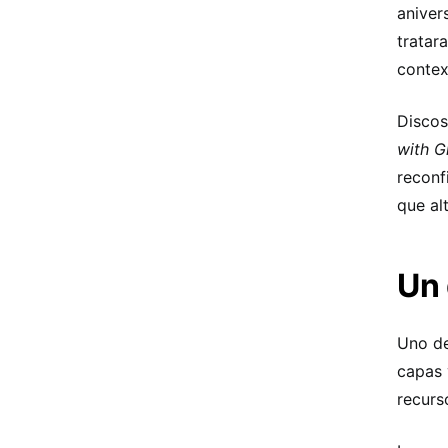
aniver
tratar
contex
Disco
with G
reconf
que al
Un 
Uno de
capas 
recurs