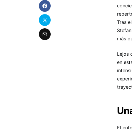
concie
repert
Tras e
Stefan
más qu
Lejos 
en est
intensi
experi
trayect
Una
El enf