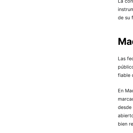
La con
instru
de su 
Mad
Las fe
públic
fiable
En Mad
marcad
desde 
abiert
bien r