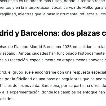
secuencia es un directo más físico, donde la tensión recae 
mentos y en la interpretación vocal. La voz de Molko gana 
fragilidad, mientras que la base instrumental refuerza su c
rid y Barcelona: dos plazas 
chas de Placebo Madrid Barcelona 2025 consolidan la relac
o español. Ambas ciudades han funcionado históricament
 de su recepción, especialmente en etapas menos convencio
rid, el grupo suele encontrarse con una respuesta especia
a por la fidelidad de una base de seguidores que ha aco
finales de los noventa. Barcelona, por su parte, ha ofreci
o a la experimentación, donde los cambios de enfoque han 
ecibidos.