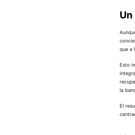
Un 
Aunque
concie
que a 
Esto i
integr
recupe
la ban
El res
centra