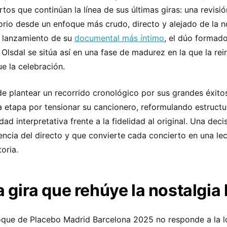
rtos que continúan la línea de sus últimas giras: una revisi
orio desde un enfoque más crudo, directo y alejado de la n
l lanzamiento de su
documental más íntimo
, el dúo formad
 Olsdal se sitúa así en una fase de madurez en la que la re
e la celebración.
de plantear un recorrido cronológico por sus grandes éxit
a etapa por tensionar su cancionero, reformulando estructu
dad interpretativa frente a la fidelidad al original. Una deci
encia del directo y que convierte cada concierto en una le
oria.
 gira que rehúye la nostalgia l
oque de Placebo Madrid Barcelona 2025 no responde a la l