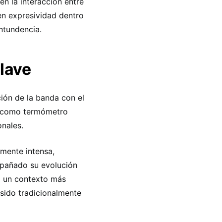
en la interacción entre
en expresividad dentro
ontundencia.
clave
ión de la banda con el
e como termómetro
nales.
lmente intensa,
mpañado su evolución
do un contexto más
sido tradicionalmente