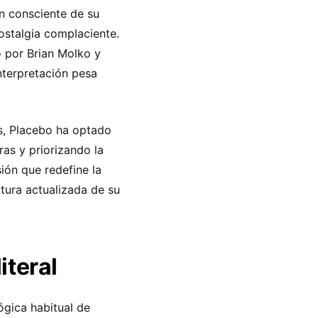
ón consciente de su
ostalgia complaciente.
o por Brian Molko y
interpretación pesa
os, Placebo ha optado
ras y priorizando la
sión que redefine la
ctura actualizada de su
iteral
ógica habitual de