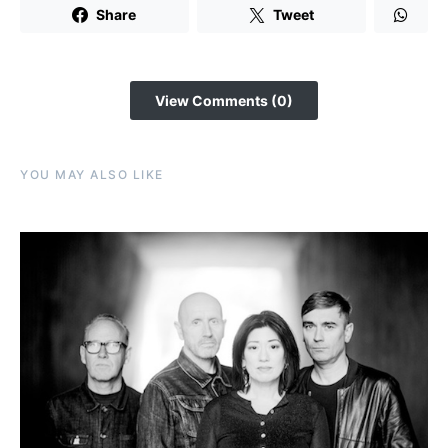
Share
Tweet
View Comments (0)
YOU MAY ALSO LIKE