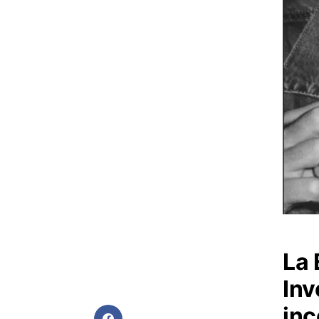
La 
Inv
in