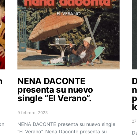
n
NENA DACONTE
D
presenta su nuevo
n
single “El Verano”.
p
l
9 febrero, 2023
Posted on
27
on
NENA DACONTE presenta su nuevo single
Po
“El Verano”. Nena Daconte presenta su
Da