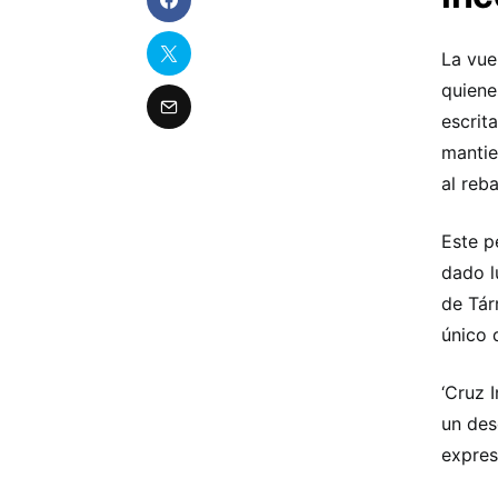
La vue
quiene
escrit
mantie
al reb
Este p
dado l
de Tár
único 
‘Cruz 
un des
expres