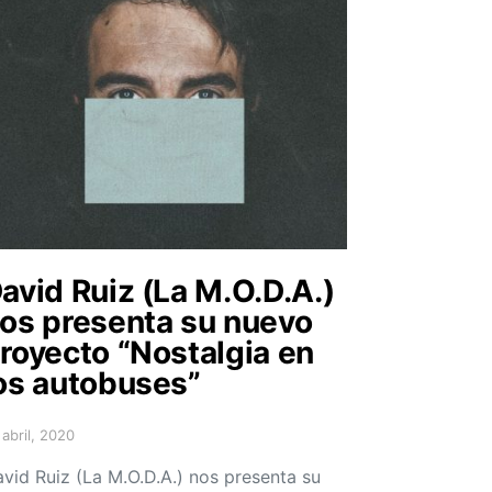
avid Ruiz (La M.O.D.A.)
os presenta su nuevo
royecto “Nostalgia en
os autobuses”
 abril, 2020
sted on
vid Ruiz (La M.O.D.A.) nos presenta su