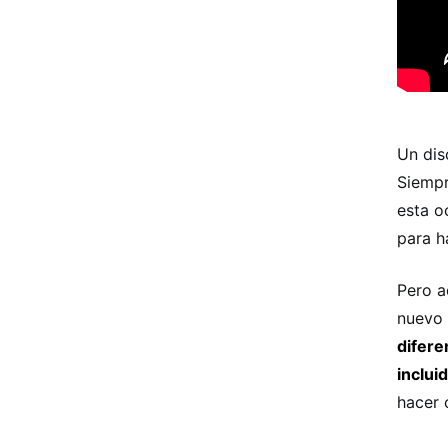
Un dis
Siempr
esta o
para h
Pero a
nuevo 
difere
inclui
hacer 