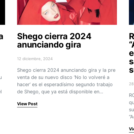
a
Shego cierra 2024
R
anunciando gira
“
e
12 diciembre, 2024
s
Posted on
s
Shego cierra 2024 anunciando gira y la pre
u
venta de su nuevo disco ‘No lo volveré a
hacer’ es el esperadísimo segundo trabajo
28
Po
l
de Shego, que ya está disponible en…
RO
qu
View Post
su
“A
Vi