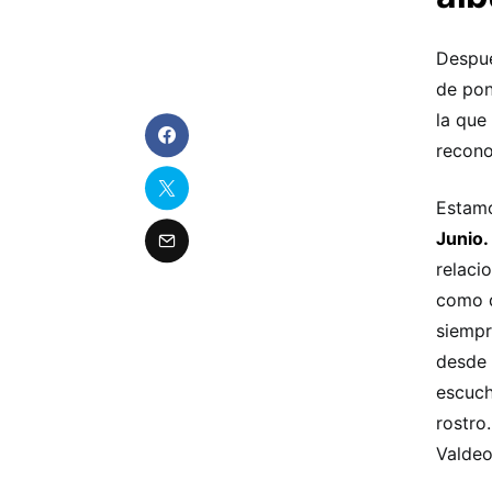
Despué
de pon
la que
recono
Estamo
Junio.
relaci
como d
siempr
desde 
escuch
rostro
Valdeo