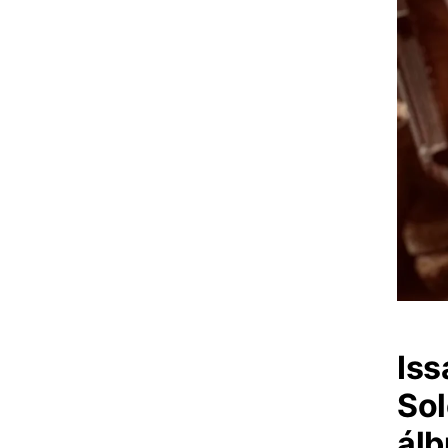
Iss
Sol
ál