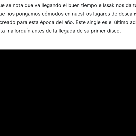
ue se nota que va llegando el buen tiempo e Issak nos da t
ue nos pongamos cómodos en nuestros lugares de descans
 creado para esta época del año. Este single es el último a
ista mallorquín antes de la llegada de su primer disco.