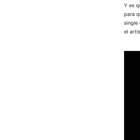
Y es q
para q
single
el art