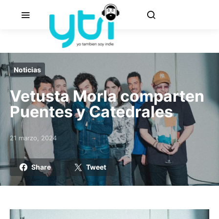
Noticias
Vetusta Morla comparten
Puentes y Catedrales
21 marzo, 2024
Posted on
Share
Tweet