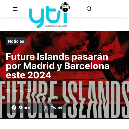
Noticias
Future Islands pasarán
por Madrid y Barcelona
este 2024
30 enero, 2024
Posted on
Share
Tweet