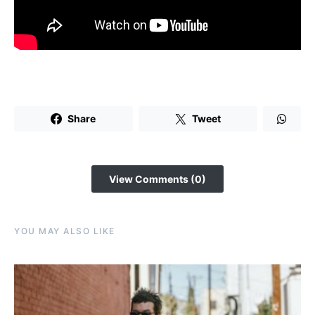
Share
Tweet
View Comments (0)
YOU MAY ALSO LIKE