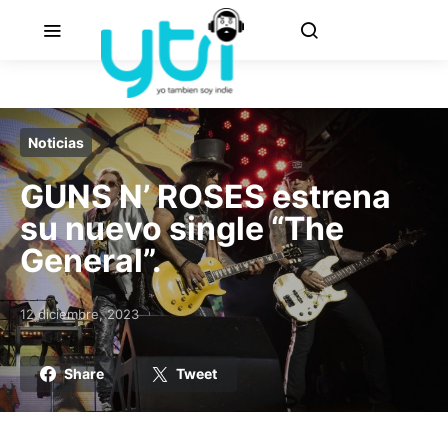
Noticias
GUNS N’ ROSES estrena
su nuevo single “The
General”.
12 diciembre, 2023
Posted on
Share
Tweet