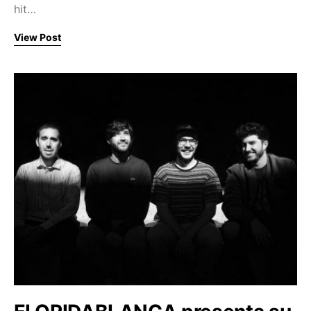
hit…
View Post