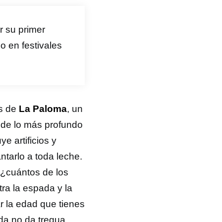
r su primer
o en festivales
es de
La Paloma
, un
sde lo más profundo
e artificios y
antarlo a toda leche.
—¿cuántos de los
ra la espada y la
 la edad que tienes
da no da tregua,