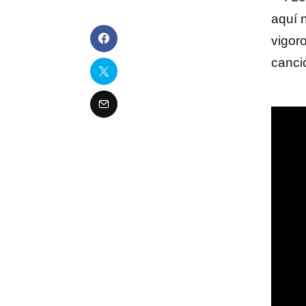
aquí 
vigor
canci