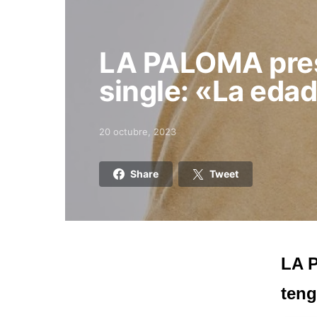
LA PALOMA pres
single: «La eda
20 octubre, 2023
Posted on
Share
Tweet
LA P
teng