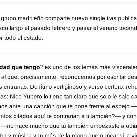
 grupo madrileño comparte nuevo single tras publica
sco largo el pasado febrero y pasar el verano tocand
r todo el estado.
edad que tengo”
es uno de los temas más visceral
 al que, precisamente, reconocemos por escribir de
 entrañas. De ritmo vertiginoso y verso certero, rehuy
uras: Nico Yubero lo tiene tan claro que solo le sale c
os ante una canción que te pone frente al espejo 
ntos citados aquí te contrarian a ti también?— y cont
 —no hace mucho que tú también empezaste a odiar
tra y música van más de la mano que nunca; si la vi