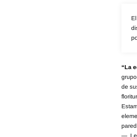
El
di
po
“La 
grupo
de sus
florit
Estam
eleme
pared
—. Le