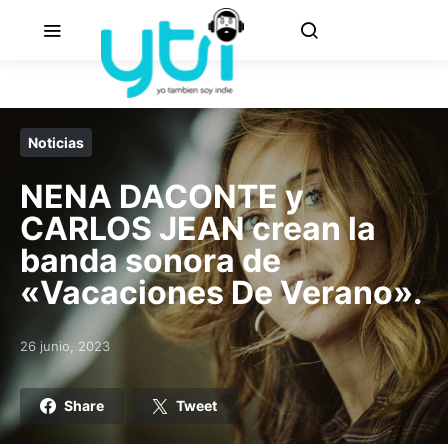
Noticias
NENA DACONTE y
CARLOS JEAN crean la
banda sonora de
«Vacaciones De Verano».
26 junio, 2023
Posted on
Share
Tweet