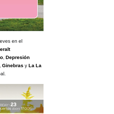
ueves en el
eralt
o
,
Depresión
,
Ginebras
y
La La
al.