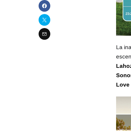
La in
escen
Laho
Sono
Love