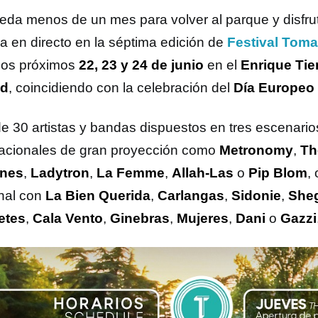
eda menos de un mes para volver al parque y disfrut
a en directo en la séptima edición de
Festival Toma
 los próximos
22, 23 y 24 de junio
en el
Enrique Tie
id
, coincidiendo con la celebración del
Día Europeo 
e 30 artistas y bandas dispuestos en tres escenarios 
nacionales de gran proyección como
Metronomy
,
Th
ines
,
Ladytron
,
La Femme
,
Allah-Las
o
Pip Blom
,
nal con
La Bien Querida
,
Carlangas
,
Sidonie
,
She
etes
,
Cala Vento
,
Ginebras
,
Mujeres
,
Dani
o
Gazzi