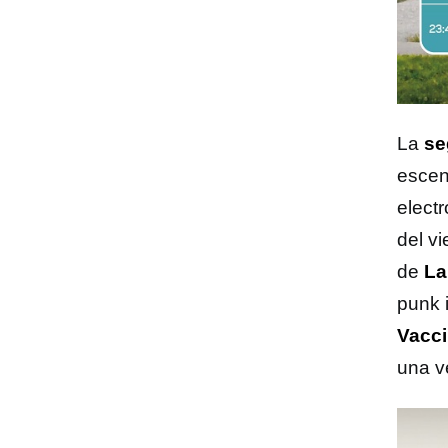
La
se
escen
elect
del vi
de
La
punk 
Vacc
una v