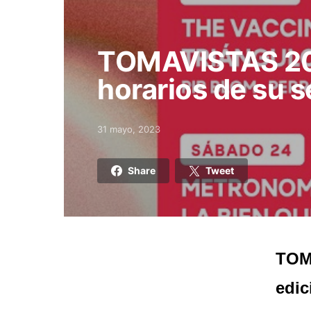
TOMAVISTAS 202
horarios de su s
31 mayo, 2023
Posted on
Share
Tweet
TOMA
edic