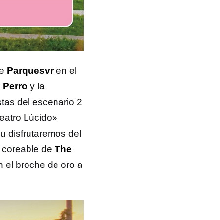
de
Parquesvr
en el
e
Perro
y la
stas del escenario 2
Teatro Lúcido»
u disfrutaremos del
op coreable de
The
n el broche de oro a