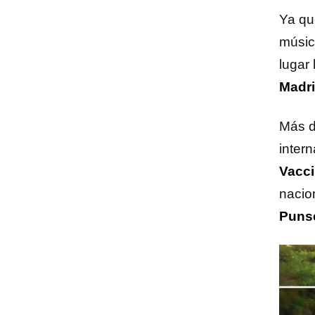
Ya qu
músic
lugar
Madr
Más d
inter
Vacc
nacio
Puns