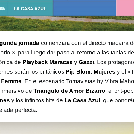
gunda jornada
comenzará con el directo macarra 
ario 3, para luego dar paso al retorno a las tablas d
rónica de
Playback Maracas
y
Gazzi
. Los protagoni
ernes serán los británicos
Pip Blom
,
Mujeres
y el «
 Femme
. En el escenario Tomavistas by Vibra Maho
inmersivo de
Triángulo de Amor Bizarro
, el brit-p
ines
y los infinitos hits de
La Casa Azul
, que pondrá
elada perfecta.