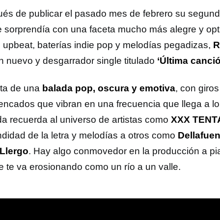
és de publicar el pasado mes de febrero su segundo
 sorprendía con una faceta mucho más alegre y opti
s upbeat, baterías indie pop y melodías pegadizas,
R
n nuevo y desgarrador single titulado
‘Última canci
ata de una
balada pop, oscura y emotiva
, con giro
encados que vibran en una frecuencia que llega a l
da recuerda al universo de artistas como
XXX TENT
ndidad de la letra y melodías a otros como
Dellafuen
Llergo
. Hay algo conmovedor en la producción a pia
e te va erosionando como un río a un valle.