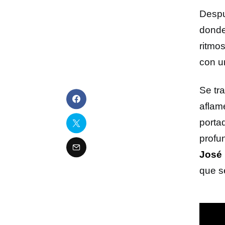
Despu
donde
ritmo
con u
Se tr
aflam
porta
profu
José 
que s