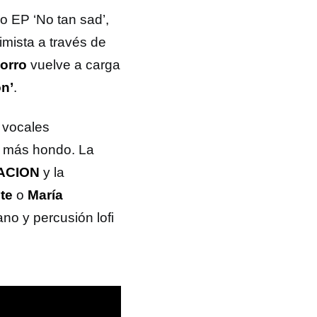
 EP ‘No tan sad’,
mista a través de
orro
vuelve a carga
ón’
.
s vocales
o más hondo. La
ACION
y la
te
o
María
no y percusión lofi