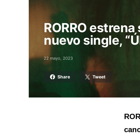
RORRO estrena 
nuevo single, “Ú
22 mayo, 2023
Posted on
Share
Tweet
RORR
canc