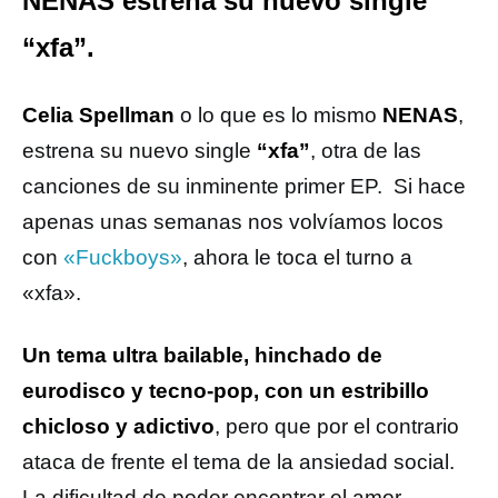
NENAS estrena su nuevo single
“xfa”.
Celia Spellman
o lo que es lo mismo
NENAS
,
estrena su nuevo single
“xfa”
, otra de las
canciones de su inminente primer EP. Si hace
apenas unas semanas nos volvíamos locos
con
«Fuckboys»
, ahora le toca el turno a
«xfa».
Un tema ultra bailable, hinchado de
eurodisco y tecno-pop, con un estribillo
chicloso y adictivo
, pero que por el contrario
ataca de frente el tema de la ansiedad social.
La dificultad de poder encontrar el amor