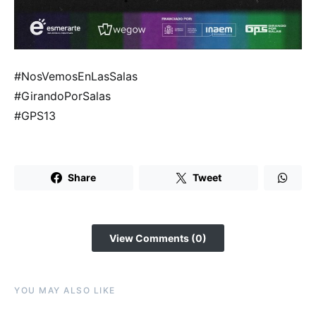
#NosVemosEnLasSalas
#GirandoPorSalas
#GPS13
Share
Tweet
View Comments (0)
YOU MAY ALSO LIKE