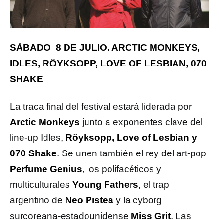
SÁBADO 8 DE JULIO. ARCTIC MONKEYS,
IDLES, RÖYKSOPP, LOVE OF LESBIAN, 070
SHAKE
La traca final del festival estará liderada por
Arctic Monkeys
junto a exponentes clave del
line-up Idles,
Röyksopp, Love of Lesbian y
070 Shake
. Se unen también el rey del art-pop
Perfume Genius
, los polifacéticos y
multiculturales
Young Fathers
, el trap
argentino de
Neo Pistea
y la cyborg
surcoreana-estadounidense
Miss Grit
. Las