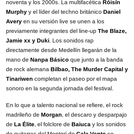
noventa y los 2000s. La multifacética
Róisín
Murphy
y el líder del techno británico
Daniel
Avery
en su versión live se unen a los
previamente integrantes del line-up
The Blaze,
Jamie xx y Duki
. Los sonidos rap
directamente desde Medellín llegarán de la
mano de
Nanpa Básico
que junto a la banda
de rock alemana
Bilbao, The Murder Capital y
Tinariwen
completan el paseo por el mapa
sonoro en la segunda jornada del festival.
En lo que a talento nacional se refiere, el rock
madrileño de
Morgan
, el descaro y desparpajo
de
La Élite
, el folclore de
Baiuca
y los sonidos
de guitarras del Montgrí de
Cala Vento
se