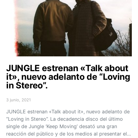
JUNGLE estrenan «Talk about
it», nuevo adelanto de “Loving
in Stereo”.
3 junio, 2021
Posted on
JUNGLE estrenan «Talk about it», nuevo adelanto de
“Loving in Stereo”. La decadencia disco del último
single de Jungle ‘Keep Moving’ desató una gran
reacción del público y de los medios al presentar el…