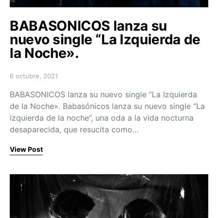
BABASONICOS lanza su
nuevo single “La Izquierda de
la Noche».
6 octubre, 2021
Posted on
BABASONICOS lanza su nuevo single “La Izquierda
de la Noche». Babasónicos lanza su nuevo single “La
izquierda de la noche”, una oda a la vida nocturna
desaparecida, que resucita como…
View Post