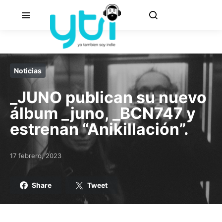
Noticias
_JUNO publican su nuevo
álbum _juno, _BCN747 y
estrenan “Anikillación”.
17 febrero, 2023
Posted on
Share
Tweet