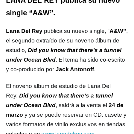
LANA DEL REY publica su nuevo
single “A&W”.
Lana Del Rey
publica su nuevo single, “
A&W”
,
el segundo extraído de su noveno álbum de
estudio,
Did you know that there’s a tunnel
under Ocean Blvd
. El tema ha sido co-escrito
y co-producido por
Jack Antonoff
.
El noveno álbum de estudio de Lana Del
Rey,
Did you know that there’s a tunnel
under Ocean Blvd
, saldrá a la venta el
24 de
marzo
y ya se puede reservar en CD, casete y
varios formatos de vinilo exclusivos en tiendas
selectas y en
www.lanadelrey.com
.