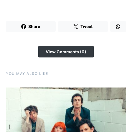
Share
Tweet
View Comments (0)
YOU MAY ALSO LIKE