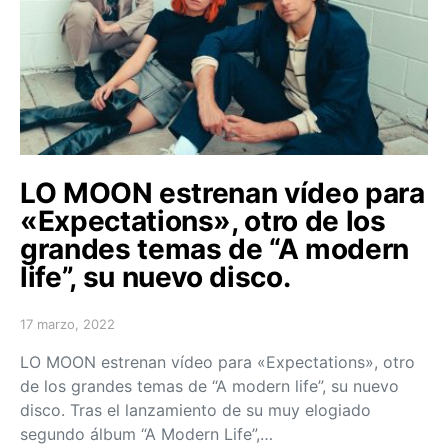
LO MOON estrenan vídeo para
«Expectations», otro de los
grandes temas de “A modern
life”, su nuevo disco.
17 marzo, 2022
Posted on
LO MOON estrenan vídeo para «Expectations», otro
de los grandes temas de “A modern life”, su nuevo
disco. Tras el lanzamiento de su muy elogiado
segundo álbum “A Modern Life”,…