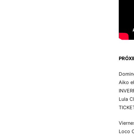
PRÓX
Domin
Aiko e
INVER
Lula C
TICKE
Vierne
Loco 