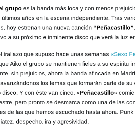
el grupo
es la banda más loca y con menos prejuici
s últimos años en la escena independiente. Tras var
os, hoy estrenan una nueva canción
“Peñacastillo”
tivo a su próximo e inminente disco que verá la luz e
el trallazo que supuso hace unas semanas
«Sexo Fe
que Aiko el grupo se mantienen fieles a su espíritu i
nte, sin prejuicios, ahora la banda afincada en Madr
 avanzándonos los temas que formarán parte de su
 disco. Y con éste van cinco. «
Peñacastillo
» comie
stre, pero pronto se desmarca como una de las c
jes de las que hemos escuchado hasta ahora. Punk
iatez, despecho, ira y agresividad.