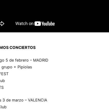
IMOS CONCIERTOS
go 5 de febrero – MADRID
l grupo + Pipiolas
FEST
lub
TS
s 3 de marzo – VALENCIA
Club