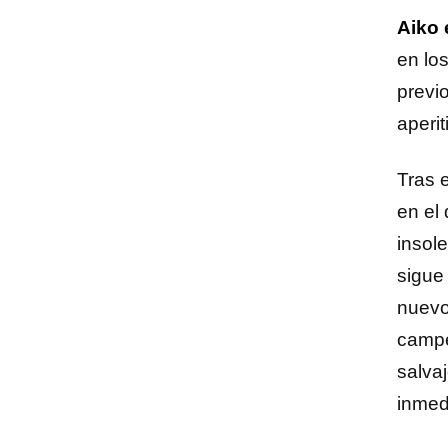
Aiko 
en lo
previ
aperi
Tras 
en el 
insole
sigue
nuevo
campe
salva
inmed