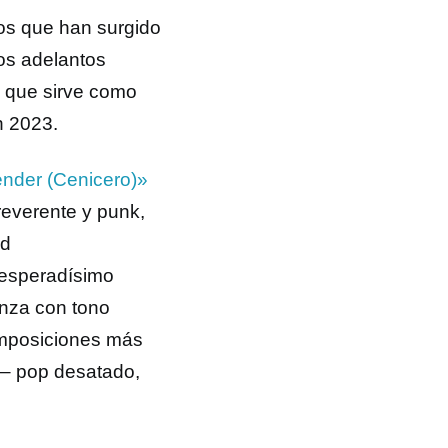
os que han surgido
ios adelantos
, que sirve como
n 2023.
nder (Cenicero)»
rreverente y punk,
id
 esperadísimo
nza con tono
omposiciones más
 – pop desatado,