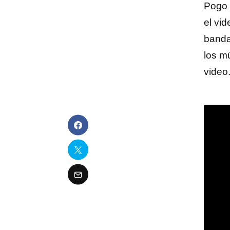
Pogo 
el vi
banda
los m
video