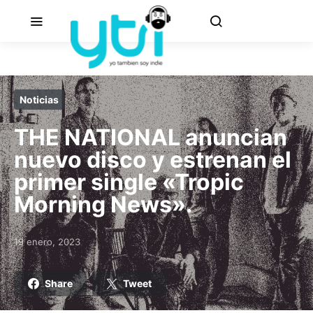
Noticias
THE NATIONAL anuncian
nuevo disco y estrenan el
primer single «Tropic
Morning News».
19 enero, 2023
Posted on
Share
Tweet