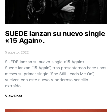
SUEDE lanzan su nuevo single
«15 Again».
5 agosto, 2022
Posted on
SUEDE lanzan su nuevo single «15 Again».
Suede lanzan “15 Again”, tras presentarnos hace unos
meses su primer single “She Still Leads Me On”,
vuelven con este nuevo y poderoso sencillo
extraído…
View Post