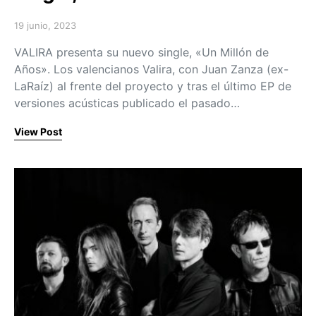
19 junio, 2023
Posted on
VALIRA presenta su nuevo single, «Un Millón de
Años». Los valencianos Valira, con Juan Zanza (ex-
LaRaíz) al frente del proyecto y tras el último EP de
versiones acústicas publicado el pasado…
View Post