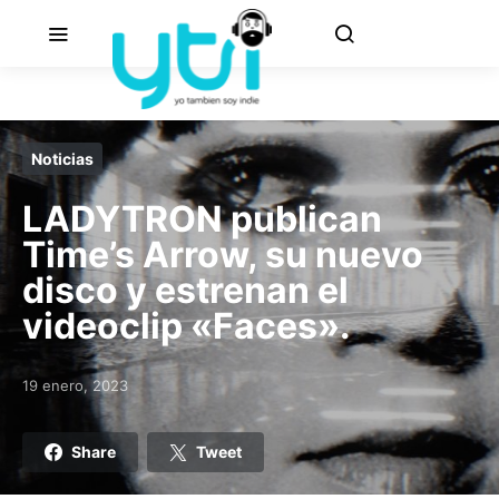
Noticias
LADYTRON publican
Time’s Arrow, su nuevo
disco y estrenan el
videoclip «Faces».
19 enero, 2023
Posted on
Share
Tweet