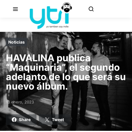
Noticias
HAVALINA publica
“Maquinaria”, el segundo
adelanto de lo que será su
nuevo álbum.
13 enero, 2023
Posted on
Share
Tweet