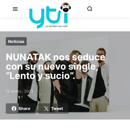
Noticias
NUNATAK nos seduce
con su nuevo single,
“Lento y sucio”.
12 enero, 2023
Posted on
Share
Tweet