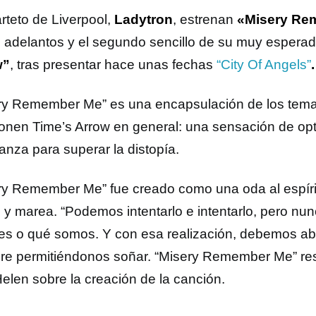
arteto de Liverpool,
Ladytron
, estrenan
«Misery Re
s adelantos y el segundo sencillo de su muy esper
w”
, tras presentar hace unas fechas
“City Of Angels”
.
ry Remember Me” es una encapsulación de los temas
nen Time’s Arrow en general: una sensación de op
anza para superar la distopía.
ry Remember Me” fue creado como una oda al espír
o y marea. “Podemos intentarlo e intentarlo, pero n
es o qué somos. Y con esa realización, debemos abr
re permitiéndonos soñar. “Misery Remember Me” res
Helen sobre la creación de la canción.