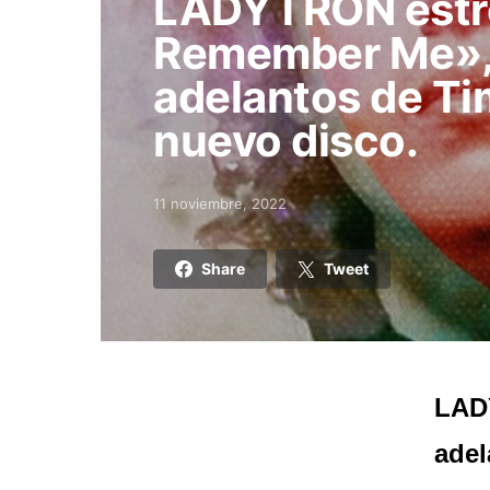
LADYTRON estr
Remember Me», 
adelantos de Tim
nuevo disco.
11 noviembre, 2022
Posted on
Share
Tweet
LAD
adel