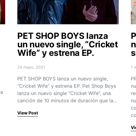
PET SHOP BOYS lanza
P
un nuevo single, “Cricket
n
Wife” y estrena EP.
s
24 mayo, 2021
1 
Posted on
Po
PET SHOP BOYS lanza un nuevo single,
P
“Cricket Wife” y estrena EP. Pet Shop Boys
nu
la
lanza un nuevo single “Cricket Wife”, una
re
canción de 10 minutos de duración que la…
nu
co
View Post
c
Vi