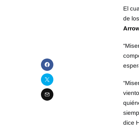
El cu
de lo
Arro
“Mise
compo
esper
“Mise
vient
quién
siemp
dice 