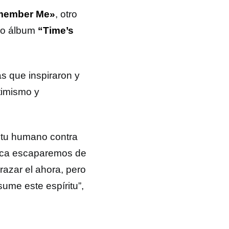
member Me»
, otro
ado álbum
“Time’s
 que inspiraron y
timismo y
itu humano contra
unca escaparemos de
azar el ahora, pero
ume este espíritu”,