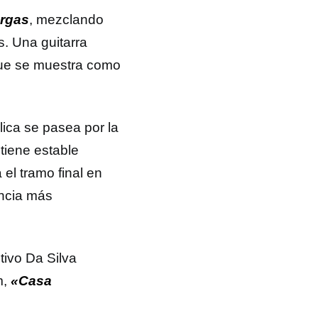
rgas
, mezclando
s. Una guitarra
que se muestra como
lica se pasea por la
tiene estable
 el tramo final en
encia más
tivo Da Silva
m,
«Casa