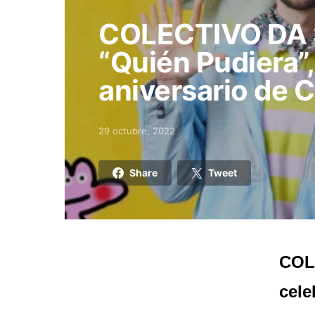
COLECTIVO DA S
“Quién Pudiera”,
aniversario de 
29 octubre, 2022
Posted on
Share
Tweet
COLE
cele