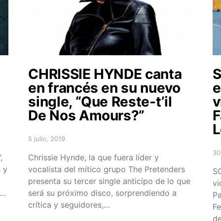
CHRISSIE HYNDE canta
en francés en su nuevo
e
single, “Que Reste-t’il
v
De Nos Amours?”
F
L
5 julio, 2019
Posted on
30
,
Chrissie Hynde, la que fuera líder y
Po
 y
vocalista del mítico grupo The Pretenders
S
presenta su tercer single anticipo de lo que
vi
s…
será su próximo disco, sorprendiendo a
Pa
crítica y seguidores,…
Fe
de