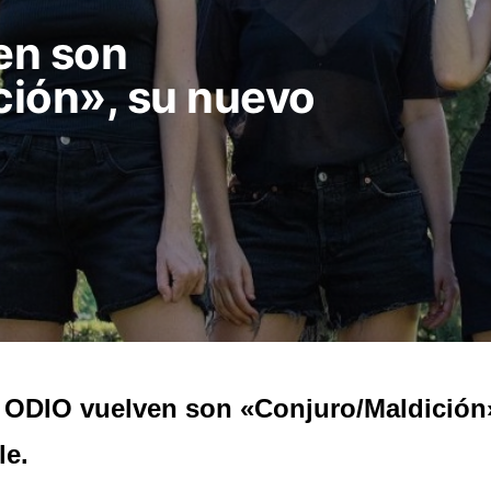
en son
ción», su nuevo
ODIO vuelven son «Conjuro/Maldición
le.