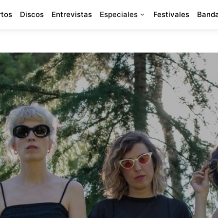
rtos
Discos
Entrevistas
Especiales
Festivales
Banda