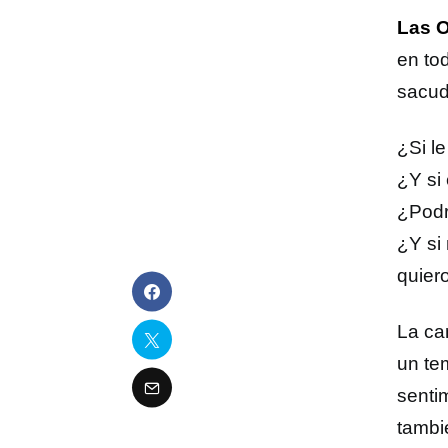
Las 
en to
sacud
¿Si l
¿Y si
¿Podr
¿Y si
quier
La ca
un te
senti
tambi