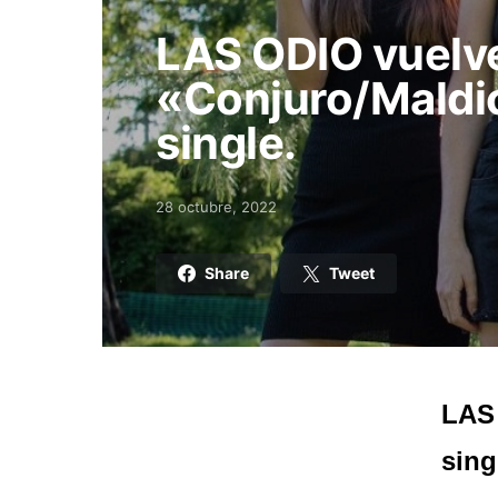
LAS ODIO vuelv
«Conjuro/Maldi
single.
28 octubre, 2022
Posted on
Share
Tweet
LAS 
sing