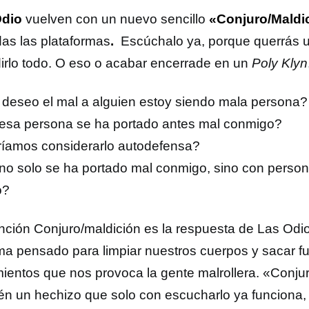
Odio
vuelven con un nuevo sencillo
«Conjuro/Maldi
das las plataformas
.
Escúchalo ya, porque querrás un
irlo todo. O eso o acabar encerrade en un
Poly Klyn
e deseo el mal a alguien estoy siendo mala persona?
 esa persona se ha portado antes mal conmigo?
íamos considerarlo autodefensa?
 no solo se ha portado mal conmigo, sino con person
o?
nción Conjuro/maldición es la respuesta de Las Odio
ma pensado para limpiar nuestros cuerpos y sacar f
mientos que nos provoca la gente malrollera. «Conju
én un hechizo que solo con escucharlo ya funciona,