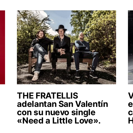
THE FRATELLIS
adelantan San Valentín
e
con su nuevo single
c
«Need a Little Love».
H