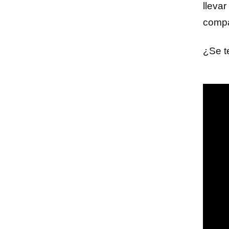
lleva
compa
¿Se t