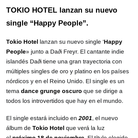
TOKIO HOTEL lanzan su nuevo
single “Happy People”.
Tokio Hotel
lanzan su nuevo single ‘
Happy
People
» junto a Da∂i Freyr. El cantante indie
islandés Da∂i tiene una gran trayectoria con
múltiples singles de oro y platino en los países
nórdicos y en el Reino Unido. El single es un
tema
dance grunge oscuro
que se dirige a
todos los introvertidos que hay en el mundo.
El single estará incluido en
2001
, el nuevo
álbum de
Tokio Hotel
que verá la luz
el
próximo 18 de noviembre
. El título elegido,