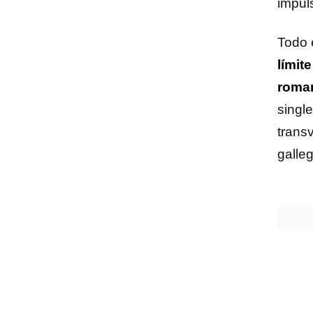
impul
Todo 
límit
roman
singl
trans
galleg