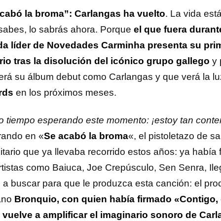
cabó la broma”: Carlangas ha vuelto
. La vida está 
 sabes, lo sabrás ahora. Porque
el que fuera duran
a líder de Novedades Carminha presenta su pri
ario tras la disolución del icónico grupo gallego
y 
erá su álbum debut como Carlangas y que verá la lu
rds
en los próximos meses.
o tiempo esperando este momento: ¡estoy tan conte
rando en «
Se acabó la broma
«, el pistoletazo de s
litario que ya llevaba recorrido estos años: ya había
rtistas como Baiuca, Joe Crepúsculo, Sen Senra, Ile
o a buscar para que le produzca esta canción: el pro
ano
Bronquio, con quien había firmado «Contigo, 
 vuelve a amplificar el imaginario sonoro de Car