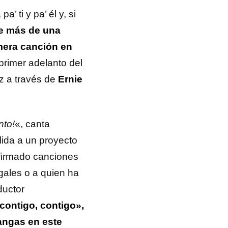
pa’ ti y pa’ él y, si
te más de una
mera canción en
primer adelanto del
z a través de
Ernie
nto!
«, canta
alida a un proyecto
 firmado canciones
gales o a quien ha
ductor
contigo, contigo»,
langas en este