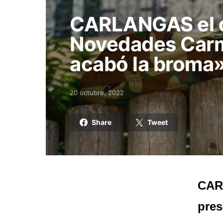
CARLANGAS el qu
Novedades Carm
acabó la broma»
20 octubre, 2022
Posted on
Share
Tweet
CAR
pres