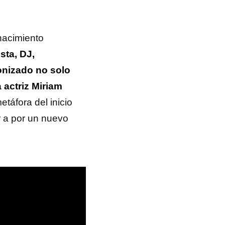
nacimiento
ista, DJ,
onizado no solo
 actriz Miriam
táfora del inicio
r a por un nuevo