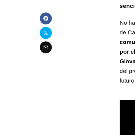
senci
No ha
de Ca
comun
por e
Giova
del p
futuro