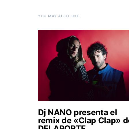
YOU MAY ALSO LIKE
Dj NANO presenta el
remix de «Clap Clap» d
DELAPORTE