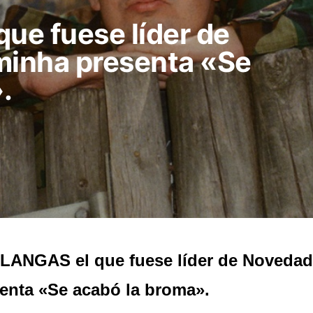
e fuese líder de
inha presenta «Se
.
LANGAS el que fuese líder de Noveda
enta «Se acabó la broma».