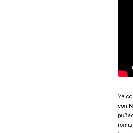
Ya co
con
N
puñado
roman