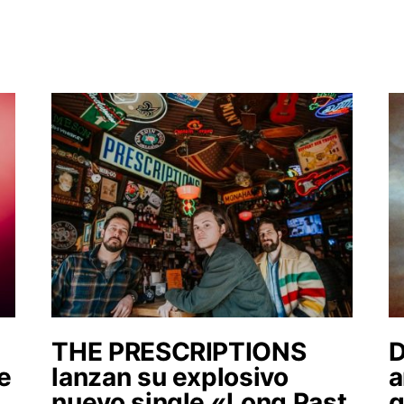
THE PRESCRIPTIONS
e
lanzan su explosivo
a
nuevo single «Long Past
g