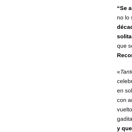
“Se a
no lo
décad
solit
que s
Reco
«
Tant
celeb
en so
con a
vuelt
gadit
y que