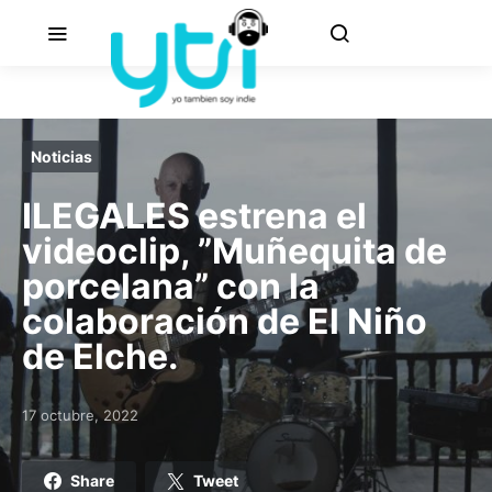
Noticias
ILEGALES estrena el
videoclip, ”Muñequita de
porcelana” con la
colaboración de El Niño
de Elche.
17 octubre, 2022
Posted on
Share
Tweet