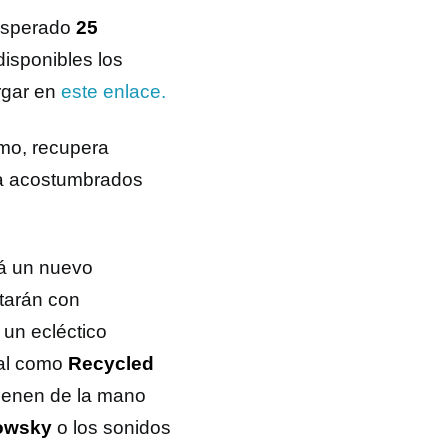
esperado
25
isponibles los
argar en
este enlace.
mo, recupera
nía acostumbrados
rá un nuevo
tarán con
á un ecléctico
ual como
Recycled
vienen de la mano
owsky
o los sonidos