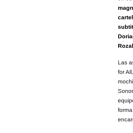
magné
carte
subti
Doria
Rozal
Las a
for A
mochi
Sonor
equip
forma
encar