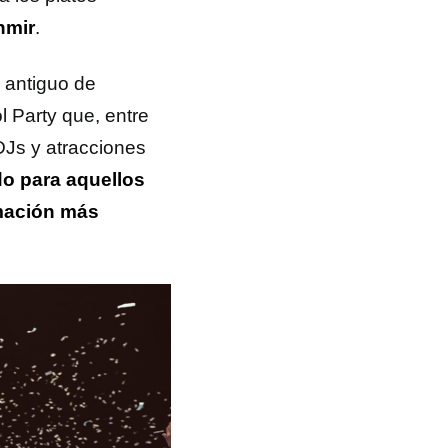
nmir
.
 antiguo de
 Party que, entre
DJs y atracciones
o para aquellos
amación más