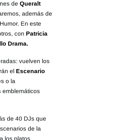
iones de
Queralt
traremos, además de
o Humor. En este
otros, con
Patricia
llo Drama.
radas: vuelven los
rán el
Escenario
s o la
s emblemáticos
más de 40 DJs que
escenarios de la
 los platos