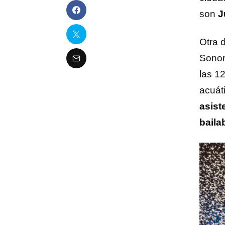
son
J
Otra 
Sonor
las 1
acuát
asist
bailab