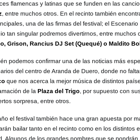
íces flamencas y latinas que se funden en las canc
z
, entre muchos otros. En el recinto también encon
incipales, una de las firmas del festival; el Escenari
io tan singular podremos divertirnos, entre muchos 
o, Grison, Rancius DJ Set (Quequé) o Maldito Bo
én podemos confirmar una de las noticias más espe
arios del centro de Aranda de Duero, donde no falta
co
que nos acerca la mejor música de distintos paíse
amación de la
Plaza del Trigo
, por supuesto con su
rtos sorpresa, entre otros.
año el festival también hace una gran apuesta por 
rán bailar tanto en el recinto como en los distintos 
d. Algunos de los grandes nombres que se pondrán a