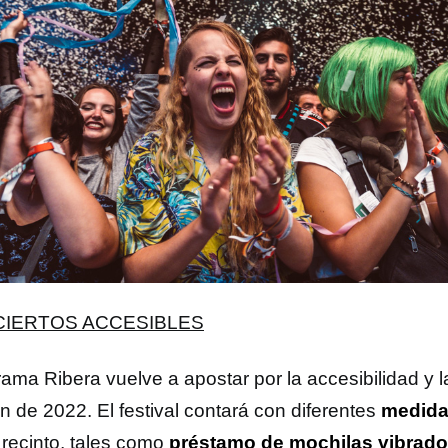
IERTOS ACCESIBLES
ama Ribera vuelve a apostar por la accesibilidad y la
n de 2022. El festival contará con diferentes
medida
 recinto, tales como
préstamo de mochilas vibrado