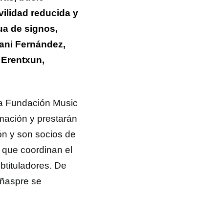
ilidad reducida y
ua de signos,
Dani Fernández,
l Erentxun,
la Fundación Music
mación y prestarán
ón y son socios de
que coordinan el
btituladores. De
iñaspre se