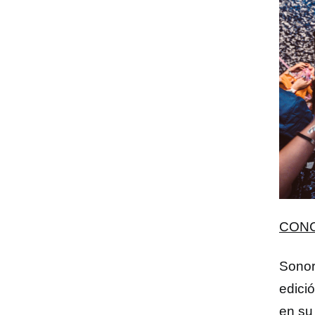
CONC
Sonor
edició
en su