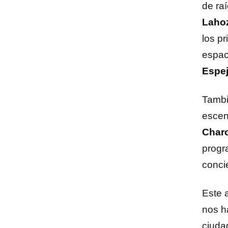
de ra
Laho
los pr
espac
Espej
Tambi
escen
Char
progr
concie
Este 
nos ha
ciuda