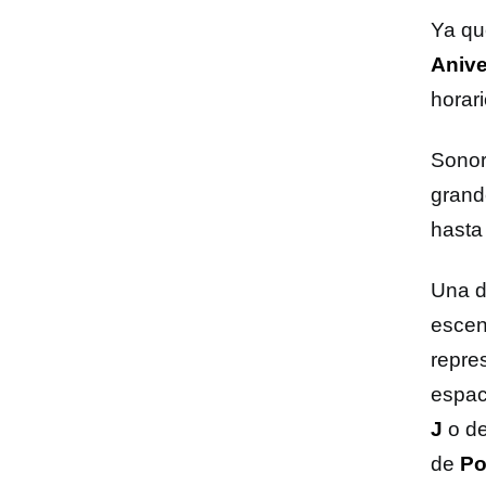
Ya qu
Anive
horar
Sonor
grand
hasta
Una d
escen
repre
espac
J
o d
de
Po