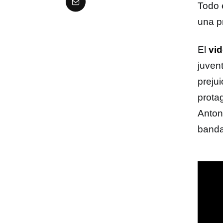
Todo 
una p
El
vid
juven
preju
protag
Anton
banda