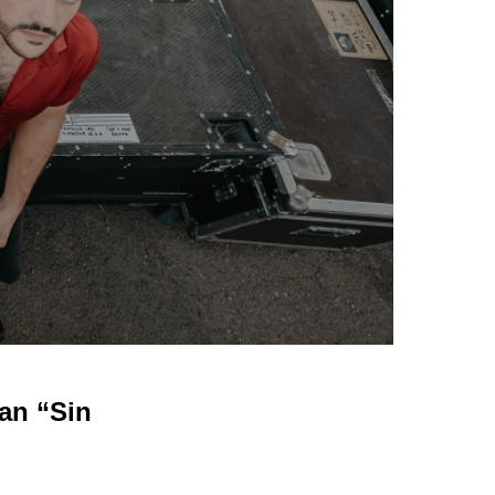
n “Sin