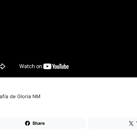
afía de Gloria NM
Share