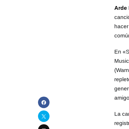
Arde
canci
hacer
común
En «S
Music
(Warn
reple
gener
amigo
La ca
regis