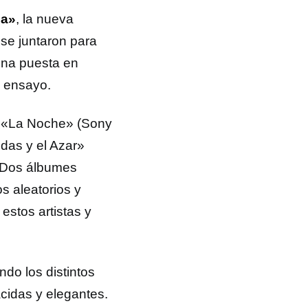
za»
, la nueva
 se juntaron para
Una puesta en
e ensayo.
e «La Noche» (Sony
udas y el Azar»
 Dos álbumes
s aleatorios y
estos artistas y
do los distintos
cidas y elegantes.