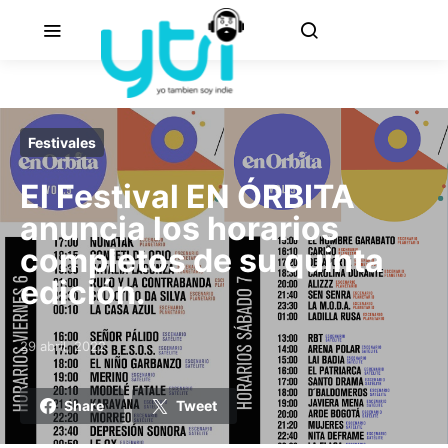
Festivales
El Festival EN ÓRBITA
anuncia los horarios
completos de su quinta
edición.
29 abril, 2022
Posted on
Share
Tweet