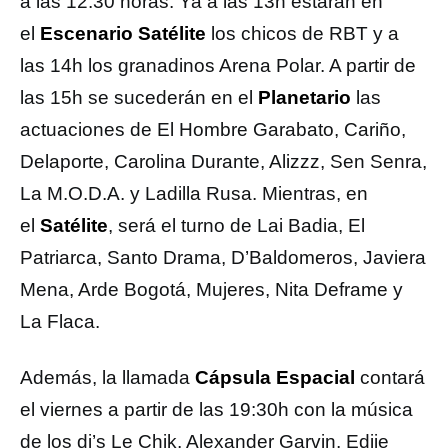
a las 12:30 horas. Ya a las 13h estarán en
el
Escenario Satélite
los chicos de RBT y a
las 14h los granadinos Arena Polar. A partir de
las 15h se sucederán en el
Planetario
las
actuaciones de El Hombre Garabato, Cariño,
Delaporte, Carolina Durante, Alizzz, Sen Senra,
La M.O.D.A. y Ladilla Rusa. Mientras, en
el
Satélite
, será el turno de Lai Badia, El
Patriarca, Santo Drama, D’Baldomeros, Javiera
Mena, Arde Bogotá, Mujeres, Nita Deframe y
La Flaca.
Además, la llamada
Cápsula Espacial
contará
el viernes a partir de las 19:30h con la música
de los dj’s Le Chik, Alexander Garvin, Ediie