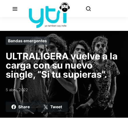
Bandas emergentes
ULTRALIGERA vuelve a la
carga con su nuevo
single, “Si tu supieras”.
5 abril, 2022
Posted on
Share
Tweet