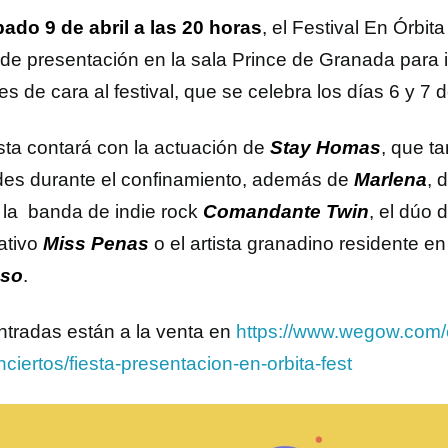
ado 9 de abril a las 20 horas
, el Festival En Órbi
a de presentación en la sala Prince de Granada para 
s de cara al festival, que se celebra los días 6 y 7
esta contará con la actuación de
Stay Homas
, que ta
des durante el confinamiento, además de
Marlena
, 
 la banda de indie rock
Comandante Twin
, el dúo 
nativo
Miss Penas
o el artista granadino residente en
sso
.
ntradas están a la venta en
https://www.wegow.com/
ciertos/fiesta-presentacion-en-orbita-fest