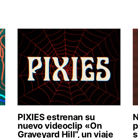
N
PIXIES estrenan su
N
nuevo videoclip «On
p
Graveyard Hill”, un viaje
s