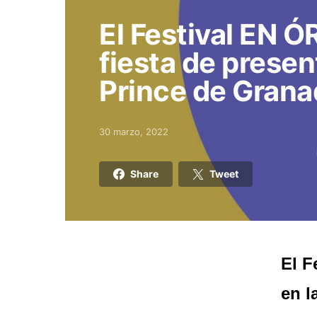
El Festival EN 
fiesta de presen
Prince de Grana
30 marzo, 2022
Posted on
Share
Tweet
El F
en l