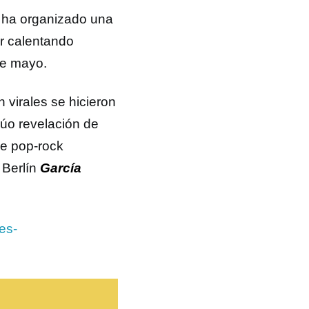
ta ha organizado una
ir calentando
 de mayo.
n virales se hicieron
dúo revelación de
de pop-rock
 Berlín
García
es-