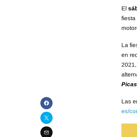
El
sáb
fiest
motore
La fi
en re
2021,
alter
Pica
Las e
es/con