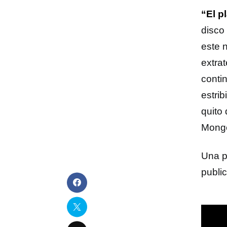
“El p
disco
este 
extra
conti
estri
quito
Monge
Una p
publi