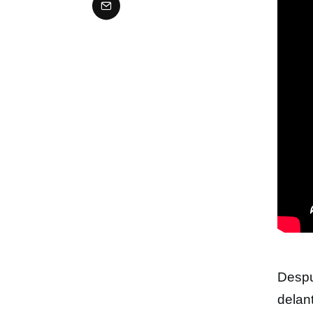
Despué
delan