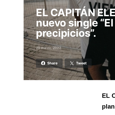
EL CAPITÁN ELE
nuevo single “El
precipicios”.
29 marzo, 2022
Posted on
Share
Tweet
EL 
plan