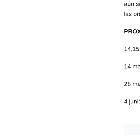
aún si
las p
PROX
14,15
14 ma
28 ma
4 jun