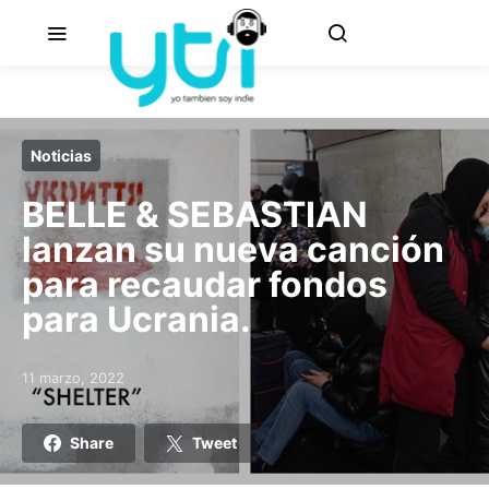
Noticias
BELLE & SEBASTIAN
lanzan su nueva canción
para recaudar fondos
para Ucrania.
11 marzo, 2022
Posted on
Share
Tweet