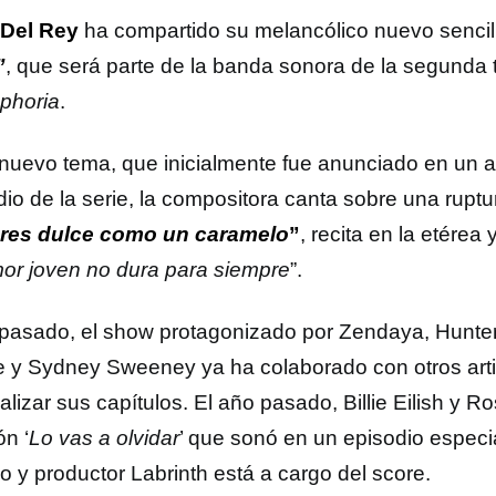
Del Rey
ha compartido su melancólico nuevo senci
”
, que será parte de la banda sonora de la segunda
phoria
.
 nuevo tema, que inicialmente fue anunciado en un a
dio de la serie, la compositora canta sobre una rup
res dulce como un caramelo
”
, recita en la etérea
mor joven no dura para siempre
”.
 pasado, el show protagonizado por Zendaya, Hunter
 y Sydney Sweeney ya ha colaborado con otros arti
lizar sus capítulos. El año pasado, Billie Eilish y Ro
ón ‘
Lo vas a olvidar
’ que sonó en un episodio especia
o y productor Labrinth está a cargo del score.