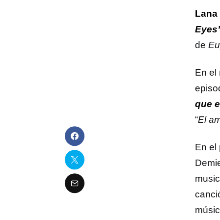
Lana 
Eyes
de
Eu
En el
episo
que e
“
El a
En el
Demie
musica
canci
músic