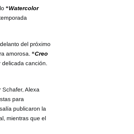
llo
“
Watercolor
 temporada
delanto del próximo
tura amorosa.
“
Creo
 y delicada canción.
 Schafer, Alexa
stas para
salía publicaron la
l, mientras que el