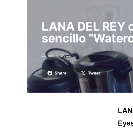
LANA DEL REY c
sencillo “Waterc
25 enero, 2022
Posted on
Share
Tweet
LANA
Eyes