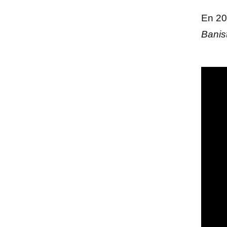
En 2
Banis