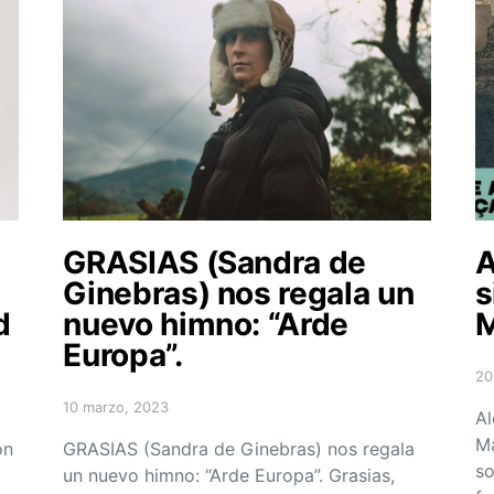
GRASIAS (Sandra de
A
Ginebras) nos regala un
s
d
nuevo himno: “Arde
Europa”.
20
Po
10 marzo, 2023
Posted on
Al
Ma
on
GRASIAS (Sandra de Ginebras) nos regala
so
un nuevo himno: “Arde Europa”. Grasias,