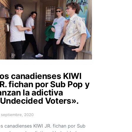
os canadienses KIWI
R. fichan por Sub Pop y
anzan la adictiva
Undecided Voters».
 septiembre, 2020
sted on
s canadienses KIWI JR. fichan por Sub