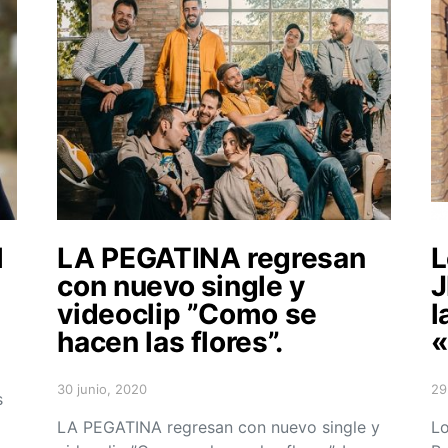
l
LA PEGATINA regresan
L
con nuevo single y
J
videoclip ”Como se
l
hacen las flores”.
«
30 junio, 2020
29
s
Posted on
Po
LA PEGATINA regresan con nuevo single y
Lo