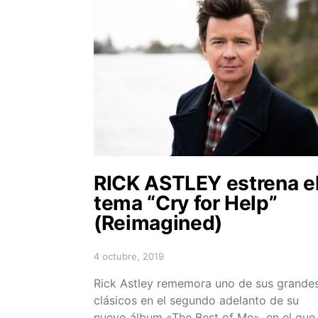
RICK ASTLEY estrena e
tema “Cry for Help”
(Reimagined)
4 octubre, 2019
Posted on
Rick Astley rememora uno de sus grande
clásicos en el segundo adelanto de su
nuevo álbum «The Best of Me», en el que