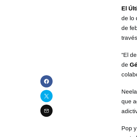
El Úl
de lo
de feb
travé
“El de
de
Gé
colab
Neela
que a
adicti
Pop y