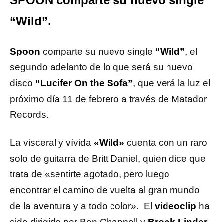
SPOON comparte su nuevo single
“Wild”.
Spoon
comparte su nuevo single
“Wild”
, el
segundo adelanto de lo que será su nuevo
disco
“Lucifer On the Sofa”
, que verá la luz el
próximo día 11 de febrero a través de Matador
Records.
La visceral y vívida
«Wild»
cuenta con un raro
solo de guitarra de Britt Daniel, quien dice que
trata de «sentirte agotado, pero luego
encontrar el camino de vuelta al gran mundo
de la aventura y a todo color». El
videoclip
ha
sido dirigido por Ben Chappell y
Brook Linder