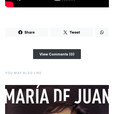
Share
Tweet
View Comments (0)
YOU MAY ALSO LIKE