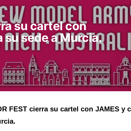
ra su cartel con
su sede a Murcia.
R FEST cierra su cartel con JAMES y 
rcia.