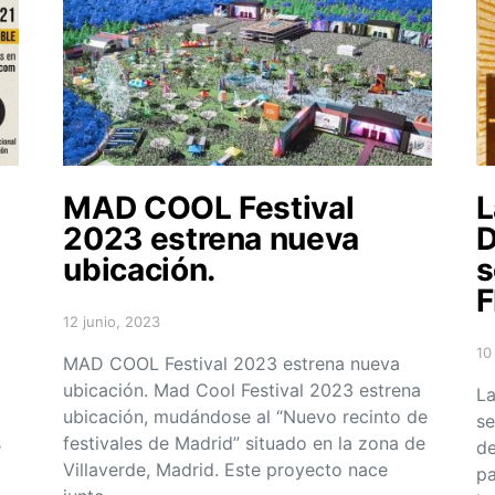
MAD COOL Festival
L
2023 estrena nueva
D
ubicación.
s
F
12 junio, 2023
Posted on
10
MAD COOL Festival 2023 estrena nueva
Po
ubicación. Mad Cool Festival 2023 estrena
La
ubicación, mudándose al “Nuevo recinto de
se
s
festivales de Madrid” situado en la zona de
de
Villaverde, Madrid. Este proyecto nace
pa