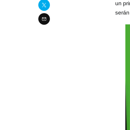
un pr
serán 