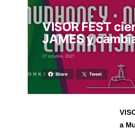
VISOR FEST cier
JAMES y cambia 
27 octubre, 2021
Posted on
Share
Tweet
VISO
a Mu