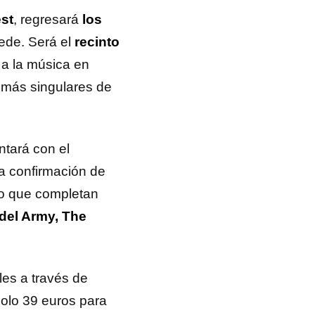
est
, regresará
los
ede. Será el
recinto
 a la música en
s más singulares de
ntará con el
la confirmación de
go que completan
del Army, The
es a través de
solo 39 euros para