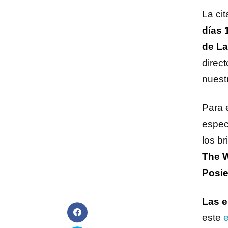
La cit
días 
de La
direct
nuest
Para 
espec
los br
The W
Posie
Las e
este