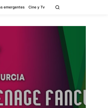
s emergentes
Cine y Tv