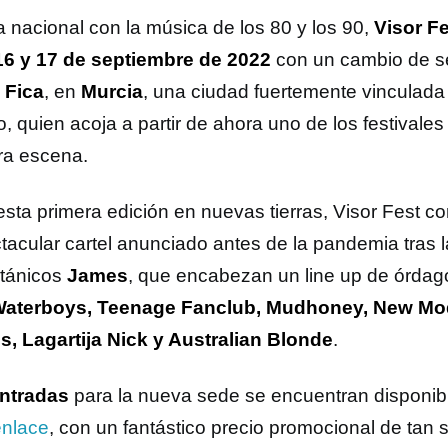
a nacional con la música de los 80 y los 90,
Visor F
16 y 17 de septiembre de 2022
con un cambio de s
 Fica
, en
Murcia
, una ciudad fuertemente vinculada
o, quien acoja a partir de ahora uno de los festivale
ra escena.
esta primera edición en nuevas tierras, Visor Fest co
tacular cartel anunciado antes de la pandemia tras 
itánicos
James
, que encabezan un line up de órda
aterboys, Teenage Fanclub, Mudhoney, New Mo
s, Lagartija Nick y Australian Blonde
.
ntradas
para la nueva sede se encuentran disponibl
enlace
, con un fantástico precio promocional de tan 